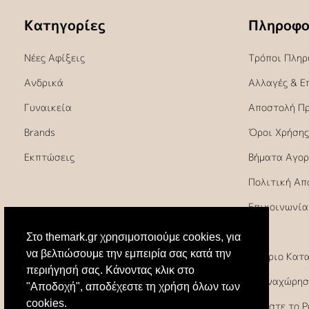
Κατηγορίες
Πληροφο
Νέες Αφίξεις
Τρόποι Πληρ
Ανδρικά
Αλλαγές & Ε
Γυναικεία
Αποστολή Π
Brands
Όροι Χρήσης
Εκπτώσεις
Βήματα Αγορ
Πολιτική Απ
Επικοινωνία
FAQ
Στο themark.gr χρησιμοποιούμε cookies, για
να βελτιώσουμε την εμπειρία σας κατά την
Ωράριο Κατ
περιήγησή σας. Κάνοντας κλικ στο
Υπαναχώρησ
"Αποδοχή", αποδέχεστε τη χρήση όλων των
cookies.
Κλείστε το 