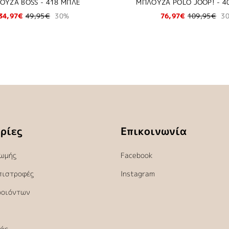
ΟΥΖΑ BOSS - 418 ΜΠΛΕ
ΜΠΛΟΥΖΑ POLO JOOP! - 4
34,97€
49,95€
30%
76,97€
109,95€
3
ρίες
Επικοινωνία
ωμής
Facebook
πιστροφές
Instagram
ροιόντων
άς