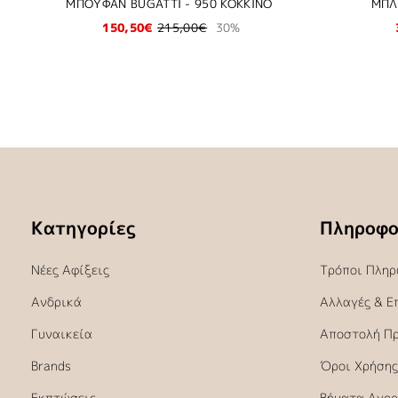
ΜΠΟΥΦΑΝ BUGATTI - 950 KOKKINO
ΜΠΛ
150,50€
215,00€
30%
Κατηγορίες
Πληροφο
Νέες Αφίξεις
Τρόποι Πληρ
Ανδρικά
Αλλαγές & Ε
Γυναικεία
Αποστολή Π
Brands
Όροι Χρήσης
Εκπτώσεις
Βήματα Αγορ