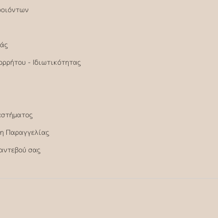
ροιόντων
άς
ορρήτου - Ιδιωτικότητας
αστήματος
η Παραγγελίας
Ραντεβού σας