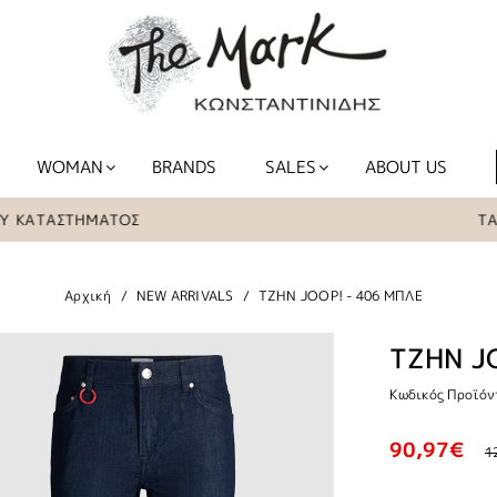
WOMAN
BRANDS
SALES
ABOUT US
ΣΤΗΜΑΤΟΣ
ΤΑ ΕΙΔΗ Τ
Αρχική
NEW ARRIVALS
TZHN JOOP! - 406 ΜΠΛΕ
TZHN J
Κωδικός Προϊόν
90,97€
1