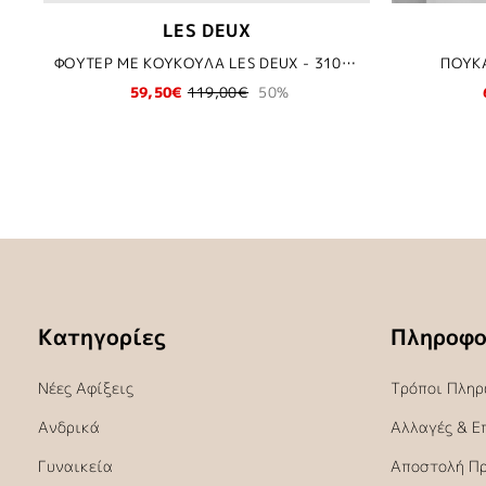
LES DEUX
ΦΟΥΤΕΡ ΜΕ ΚΟΥΚΟΥΛΑ LES DEUX - 310303-Light Grey Melange/Raven
ΠΟΥΚΑ
59,50€
119,00€
50%
Κατηγορίες
Πληροφο
Νέες Αφίξεις
Τρόποι Πληρ
Ανδρικά
Αλλαγές & Ε
Γυναικεία
Αποστολή Π