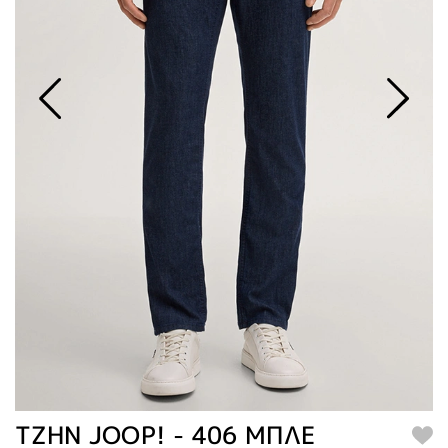
TZHN JOOP! - 406 ΜΠΛΕ