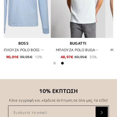
BUGATTI
BOSS
ΜΠΛΟΥΖΑ POLO BUGATTI - 10 ΛΕΥΚΟ
ΜΠΛΟΥΖΑ POLO ΠΛΕΚΤΗ BUGATTI - 390 ΜΠΛΕ
ΣΑΚΑΚΙ BOSS - 00
30%
87,50€
125,00€
30%
349,30€
499,00€
30
10% ΕΚΠΤΩΣΗ
Κάνε εγγραφή και κέρδισε έκπτωση σε όλα μας τα είδη!