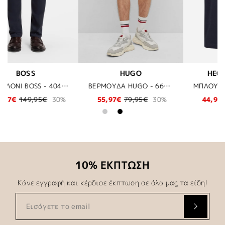
HECHTER PARIS
BUGATTI
ΒΕΡΜΟΥΔΑ HUGO - 662 ΡΟΖ
ΜΠΛΟΥΖΑ POLO DANIEL HECHTER - 690 MIDNIGHT BLUE
ΠΟΥΚΑΜΙΣΟ BUGA
30%
44,98€
89,95€
50%
66,50€
95,00€
30%
10% ΕΚΠΤΩΣΗ
Κάνε εγγραφή και κέρδισε έκπτωση σε όλα μας τα είδη!