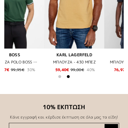
D
BOSS
BOSS
ΕΖ
ΜΠΛΟΥΖΑ POLO BOSS - 404 ΜΠΛΕ
ΜΠΛΟΥΖΑ BOSS - 403 ΜΠΛΕ
0%
76,97€
109,95€
30%
27,97€
39,95€
30%
10% ΕΚΠΤΩΣΗ
Κάνε εγγραφή και κέρδισε έκπτωση σε όλα μας τα είδη!