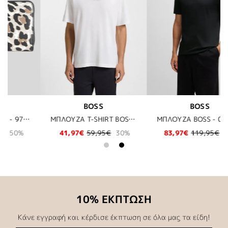
BOSS
KARL LAGERFELD
ΜΠΛΟΥΖΑ T-SHIRT BOSS - 100 ΛΕΥΚΟ
ΜΠΛΟΥΖΑ BOSS - 001 ΜΑΥΡΟ
ΑΝΔΡΙΚΗ ΜΠΛΟΥΖΑ - 10 ΛΕΥΚΟ
%
83,97€
119,95€
30%
88,20€
126,00€
30%
10% ΕΚΠΤΩΣΗ
Κάνε εγγραφή και κέρδισε έκπτωση σε όλα μας τα είδη!