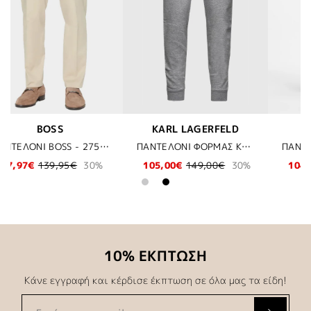
FELD
BOSS
KARL LAGERFEL
ΠΑΝΤΕΛΟΝΙ ΦΟΡΜΑΣ KARL LAGERFELD - 941 ΓΚΡΙ
ΠΑΝΤΕΛΟΝΙ BOSS - 207 ΚΑΦΕ
0€
30%
104,97€
149,95€
30%
74,50€
149,00€
5
10% ΕΚΠΤΩΣΗ
Κάνε εγγραφή και κέρδισε έκπτωση σε όλα μας τα είδη!