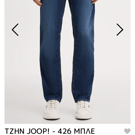
TZHN JOOP! - 426 ΜΠΛΕ