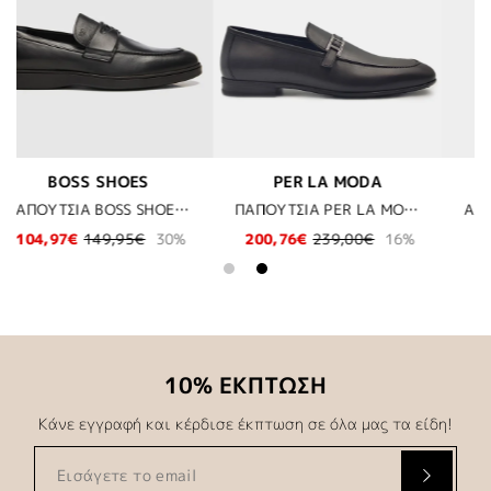
ODA
KARL LAGERFELD
BOSS
ΠΑΠΟΥΤΣΙΑ PER LA MODA - BLACK
ΑΝΔΡΙΚΗ ΜΠΛΟΥΖΑ T-SHIRT - 990 ΜΑΥΡΟ
0€
16%
69,30€
99,00€
30%
41,97€
59,95€
3
10% ΕΚΠΤΩΣΗ
Κάνε εγγραφή και κέρδισε έκπτωση σε όλα μας τα είδη!