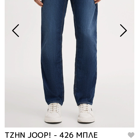
TZHN JOOP! - 426 ΜΠΛΕ