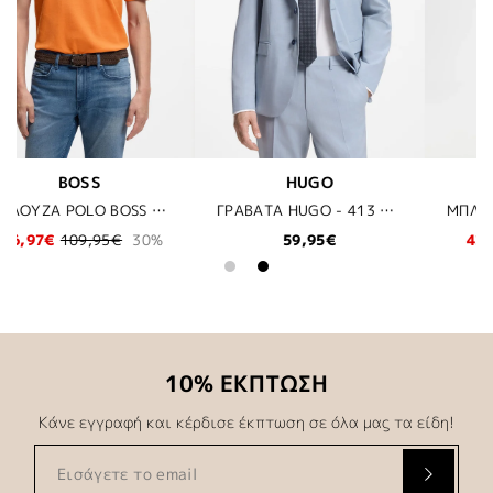
BALR
JOOP!
ΓΡΑΒΑΤΑ HUGO - 413 ΜΠΛΕ
ΜΠΛΟΥΖΑ BALR. - 906 BRIGHT WHITE
ΠΛΕΚΤΟ T
42,50€
85,00€
50%
119,95€
10% ΕΚΠΤΩΣΗ
Κάνε εγγραφή και κέρδισε έκπτωση σε όλα μας τα είδη!