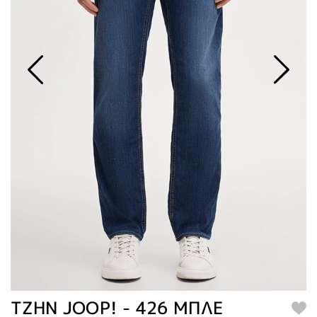
TZHN JOOP! - 426 ΜΠΛΕ