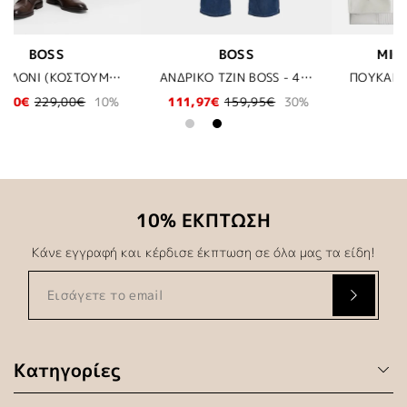
MICHAEL KORS
BOSS
ΑΝΔΡΙΚΟ ΤΖΙΝ BOSS - 419 ΜΠΛΕ
ΠΟΥΚΑΜΙΣΟ MICHAEL KORS - 100 ΛΕΥΚΟ
ΚΑΛΤΣΕΣ BOSS - 401 ΜΠΛΕ
0%
119,00€
9,95€
10% ΕΚΠΤΩΣΗ
Κάνε εγγραφή και κέρδισε έκπτωση σε όλα μας τα είδη!
Κατηγορίες