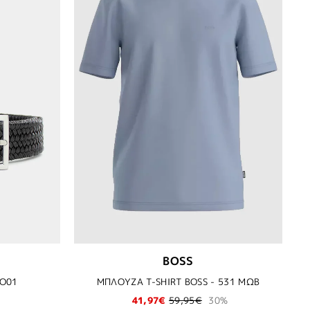
BOSS
VO01
ΜΠΛΟΥΖΑ T-SHIRT BOSS - 531 ΜΩΒ
41,97€
59,95€
30%