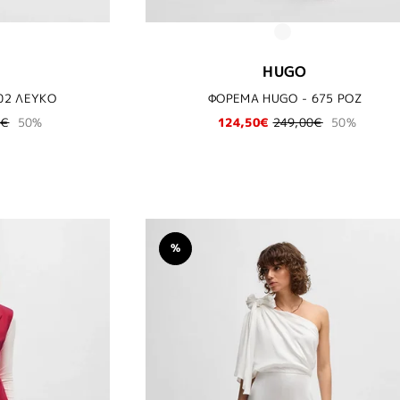
HUGO
02 ΛΕΥΚΟ
ΦΟΡΕΜΑ HUGO - 675 ΡΟΖ
0€
50%
124,50€
249,00€
50%
%