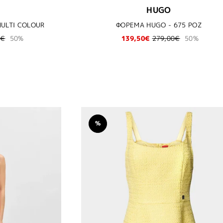
HUGO
MULTI COLOUR
ΦΟΡΕΜΑ HUGO - 675 ΡΟΖ
0€
50%
139,50€
279,00€
50%
%