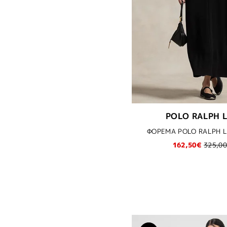
44
MAIDSTONE BLUE
ΡΙΓΕ
46
MULTI COLOUR
ΣΧΕΔΙΑΣΤΑ
34/34
NAVY
XS
NUDE
42 (IT) 38 (EU)
OCEAN VIOLET
44 (IT) 40 (EU)
PINK SKY/C6315
46 (IT) 42 (EU)
PLUMERIA
40 (IT) 36 (EU)
POZ
POLO RALPH 
10
SAND
8
ΦΟΡΕΜΑ POLO RALPH LA
WHITE/LAKE BLUE STRIPE
12
162,50€
325,0
WHITE/PINK
ΓΚΡΙ
ΕΚΡΟΥ
ΚΑΦΕ
ΚΙΤΡΙΝΟ
ΚΟΚΚΙΝΟ