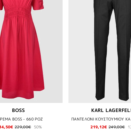
BOSS
KARL LAGERFEL
ΡΕΜΑ BOSS - 660 ΡΟΖ
14,50€
229,00€
50%
219,12€
249,00€
1