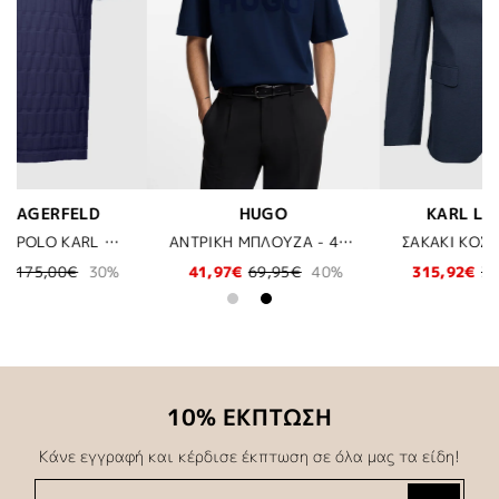
KARL LAGERFELD
BOSS
ΑΝΤΡΙΚΗ ΜΠΛΟΥΖΑ - 418 ΜΠΛΕ
ΣΑΚΑΚΙ ΚΟΣΤΟΥΜΙΟΥ KARL LAGERFELD - 690 ΜΠΛΕ
ΜΠΛΟΥΖΑ BOSS - 100 ΛΕΥΚΟ
0%
315,92€
359,00€
12%
41,97€
59,95€
30%
10% ΕΚΠΤΩΣΗ
Κάνε εγγραφή και κέρδισε έκπτωση σε όλα μας τα είδη!