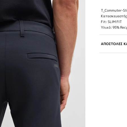
T_Commuter-Sl
Κατασκευαστής
Fit: SLIM FIT
Υλικό: 95% Rec
ΑΠΟΣΤΟΛΕΣ ΚΑ