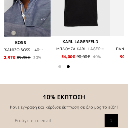
RFELD
BOSS
JOOP!
ΜΠΛΟΥΖΑ KARL LAGERFIELD - 910 ΜΑΥΡΟ
ΠΑΝΤΕΛΟΝΙ BOSS - 374 ΠΡΑΣΙΝΟ
ΤΖΗΝ JOOP! - 425
00€
40%
90,97€
129,95€
30%
83,97€
119,95€
10% ΕΚΠΤΩΣΗ
Κάνε εγγραφή και κέρδισε έκπτωση σε όλα μας τα είδη!