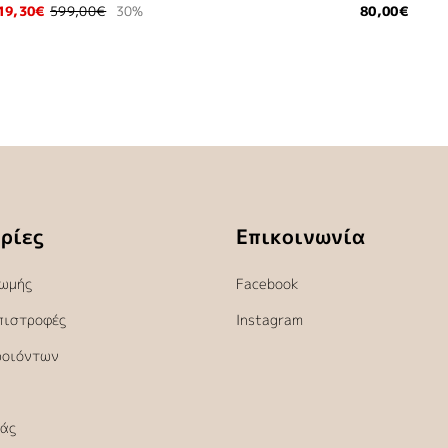
19,30€
599,00€
30%
80,00€
ρίες
Επικοινωνία
ωμής
Facebook
πιστροφές
Instagram
ροιόντων
άς