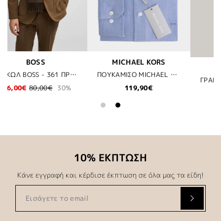
RS
BOSS
JOOP!
ΠΟΥΚΑΜΙΣΟ MICHAEL KORS - 400 ΜΠΛΕ
ΓΡΑΒΑΤΑ HUGO - 03
ΓΡΑΒΑΤΑ JOOP - 001 ΜΑΥΡΟ
59,95€
59,95€
10% ΕΚΠΤΩΣΗ
Κάνε εγγραφή και κέρδισε έκπτωση σε όλα μας τα είδη!