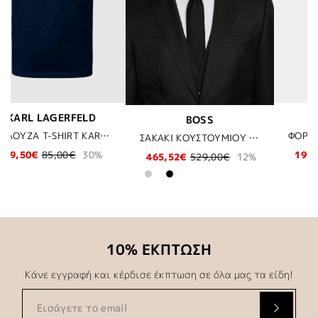
BOSS
KARL LAGERFELD
ΦΟΡΕΜΑ BOSS - 001 ΜΑΥΡΟ
ΠΑΛΤΟ KARL LAGERFELD - 990 ΜΑΥΡΟ
ΣΑΚΑΚΙ ΚΟΥΣΤΟΥΜΙΟΥ BOSS - 001 ΜΑΥΡΟ
199,50€
399,00€
50%
299,50€
599,00€
50%
2%
10% ΕΚΠΤΩΣΗ
Κάνε εγγραφή και κέρδισε έκπτωση σε όλα μας τα είδη!