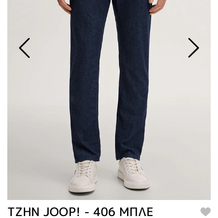
TZHN JOOP! - 406 ΜΠΛΕ