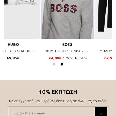
BOSS
JOOP!
ΦΟΥΤΕΡ BOSS X NBA - 036 ΓΚΡΙ
ΜΠΛΟΥΖΑ POLO BOSS - 001 ΜΑΥΡΟ
ΠΑΝΤΕΛΟΝΙ JOOP - 270 ΜΠΕΖ
50%
62,97€
89,95€
30%
118,30€
169,00€
30%
10% ΕΚΠΤΩΣΗ
Κάνε εγγραφή και κέρδισε έκπτωση σε όλα μας τα είδη!