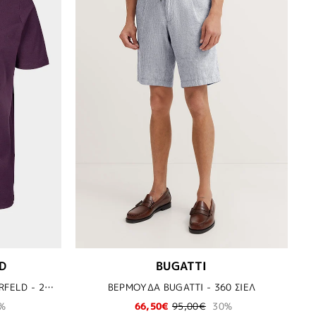
D
BUGATTI
ΜΠΛΟΥΖΑ T-SHIRT KARL LAGERFELD - 280 ΜΩΒ
ΒΕΡΜΟΥΔΑ BUGATTI - 360 ΣΙΕΛ
%
66,50€
95,00€
30%