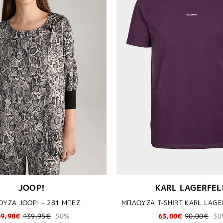
JOOP!
KARL LAGERFEL
ΥΖΑ JOOP! - 281 ΜΠΕΖ
69,98€
139,95€
50%
63,00€
90,00€
30