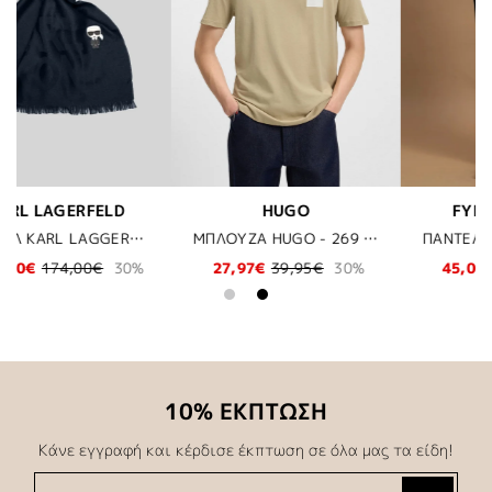
FYNCH-HATTON
LES DEUX
ΜΠΛΟΥΖΑ HUGO - 269 ΜΠΕΖ
ΠΑΝΤΕΛΟΝΙ FYNCH-HATTON - 997-BLACK
SHOES LES DEUX - 201201 WHITE
0%
45,00€
89,99€
50%
81,00€
135,00€
40%
10% ΕΚΠΤΩΣΗ
Κάνε εγγραφή και κέρδισε έκπτωση σε όλα μας τα είδη!