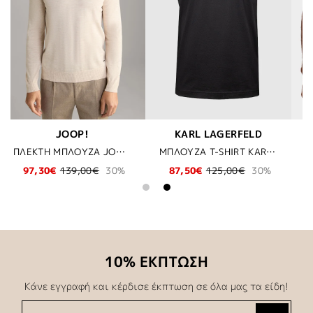
ELD
KARL LAGERFELD
KARL LAGERFELD
ΜΠΛΟΥΖΑ T-SHIRT KARL LAGERFELD - 990 ΜΑΥΡΟ
ΜΠΛΟΥΖΑ - 430 ΜΠΕΖ
ΣΑΚΑΚΙ KARL LAGERF
30%
59,40€
99,00€
40%
349,30€
499,00€
30
10% ΕΚΠΤΩΣΗ
Κάνε εγγραφή και κέρδισε έκπτωση σε όλα μας τα είδη!