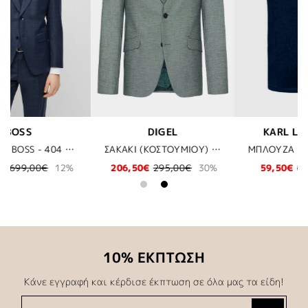
KARL LAGERFELD
BUGATTI
ΣΑΚΑΚΙ (ΚΟΣΤΟΥΜΙΟΥ) DIGEL - 54
ΜΠΛΟΥΖΑ T-SHIRT KARL LAGERFELD - 690 ΜΠΛΕ
ΑΜΑΝΙΚΟ ΜΠΟΥΦΑΝ BUGATTI(BIG SIZES) - 380 ΜΠΛΕ
30%
59,50€
85,00€
30%
74,98€
149,95€
50%
10% ΕΚΠΤΩΣΗ
Κάνε εγγραφή και κέρδισε έκπτωση σε όλα μας τα είδη!