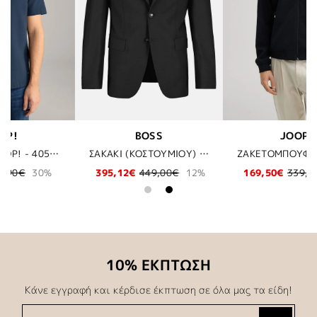
JOOP!
BALR
ΣΑΚΑΚΙ (ΚΟΣΤΟΥΜΙΟΥ) BOSS - 001 ΜΑΥΡΟ
ΖΑΚΕΤΟΜΠΟΥΦΑΝ JOOP! - 401 ΜΠΛΕ
ΣΚΟΥΦΟΣ BALR - 102 JET BLACK
12%
169,50€
339,00€
50%
29,98€
59,95€
50%
10% ΕΚΠΤΩΣΗ
Κάνε εγγραφή και κέρδισε έκπτωση σε όλα μας τα είδη!