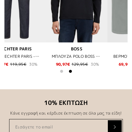
BOSS
BOSS
ΜΠΛΟΥΖΑ POLO BOSS - 406 ΜΠΛΕ
ΒΕΡΜΟΥΔΑ BOSS - 076 ΓΚΡΕΖ
5€
30%
69,97€
99,95€
30%
34,97€
49,95€
3
10% ΕΚΠΤΩΣΗ
Κάνε εγγραφή και κέρδισε έκπτωση σε όλα μας τα είδη!