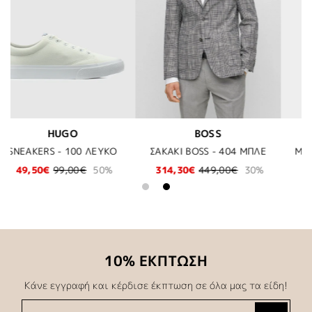
HUGO
BOSS
404 ΜΠΛΕ
ΜΠΛΟΥΖΑ HUGO - 602 ΜΠΟΡΝΤΩ
0€
30%
27,97€
39,95€
30%
111,97€
159,95€
10% ΕΚΠΤΩΣΗ
Κάνε εγγραφή και κέρδισε έκπτωση σε όλα μας τα είδη!