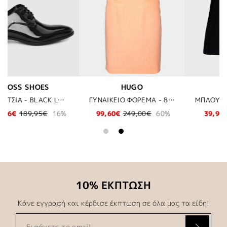
BOSS
JOOP!
ΓΥΝΑΙΚΕΙΟ ΦΟΡΕΜΑ - 825 ΠΟΡΤΟΚΑΛΙ
ΜΠΛΟΥΖΑ BOSS - 406 ΜΠΛΕ
ΤΖΗΝ ΒΕΡΜΟΥΔΑ JOOP - 405 ΜΠΛΕ
0%
39,98€
79,95€
50%
76,97€
109,95€
30%
10% ΕΚΠΤΩΣΗ
Κάνε εγγραφή και κέρδισε έκπτωση σε όλα μας τα είδη!