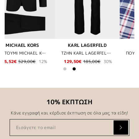
ELD
BUGATTI
HUGO
ΤΖΗΝ KARL LAGERFELD - 990 ΜΑΥΡΟ
ΠΟΥΚΑΜΙΣΟ BUGATTI - 390 ΜΠΛΕ
ΣΑΚΑΚΙ (Κ
30%
85,00€
289,52€
329,00€
12
10% ΕΚΠΤΩΣΗ
Κάνε εγγραφή και κέρδισε έκπτωση σε όλα μας τα είδη!