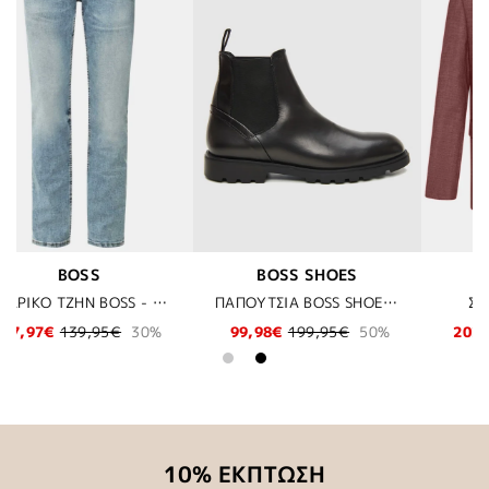
HOES
DIGEL
KARL LAGERFE
ΠΑΠΟΥΤΣΙΑ BOSS SHOES - BLACK BERGAMO
ΣΑΚΑΚΙ DIGEL - 62
95€
50%
202,30€
289,00€
30%
167,97€
239,95€
10% ΕΚΠΤΩΣΗ