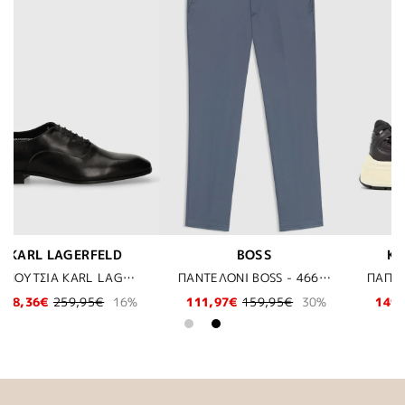
S
KARL LAGERFELD
OLYMP
ΠΑΝΤΕΛΟΝΙ BOSS - 466 ΣΙΕΛ
ΠΑΠΟΥΤΣΙΑ KARL LAGERFELD - 444 DARK BROWN LEATHER & TEXTILE
,95€
30%
149,97€
249,95€
40%
88,00€