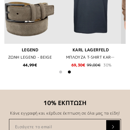
AGERFELD
MALAGRIDA
BOSS
ΜΠΛΟΥΖΑ T-SHIRT KARL LAGERFELD - 690 ΜΠΛΕ
ΠΛΕΚΤΗ ΜΠΛΟΥΖΑ MALAGRIDA - 307 ΜΠΕΖ
9,00€
30%
95,00€
90,97€
129,9
10% ΕΚΠΤΩΣΗ
Κάνε εγγραφή και κέρδισε έκπτωση σε όλα μας τα είδη!