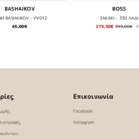
BASHAIKOV
BOSS
Η BASHAIKOV - VV012
ΣΑΚΑΚΙ - 330 ΛΑΔΙ
45,00€
279,30€
399,00€
3
ρίες
Επικοινωνία
ωμής
Facebook
πιστροφές
Instagram
ροιόντων