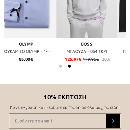
KARL LAGERFELD
BOSS
 ΓΚΡΙ
ΠΛΕΚΤΗ ΖΑΚΕΤΑ KARL LAGERFELD - 990 ΜΑΥΡΟ
ΜΠ
€
30%
174,30€
249,00€
30%
99,95€
10% ΕΚΠΤΩΣΗ
Κάνε εγγραφή και κέρδισε έκπτωση σε όλα μας τα είδη!