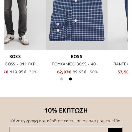
NUMPH
BOSS SHOES
ΠΟΥΚΑΜΙΣΟ BOSS - 405 ΜΠΛΕ
ΠΑΝΤΕΛΟΝΙ NUMPH - 3013 MEDIUM BLUE DENIM
ΠΑΠΟΥΤΣΙΑ - NAVY P
30%
57,50€
115,00€
50%
159,56€
189,95€
16%
10% ΕΚΠΤΩΣΗ
Κάνε εγγραφή και κέρδισε έκπτωση σε όλα μας τα είδη!