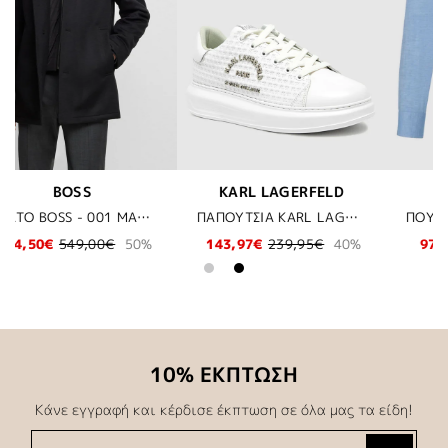
RFELD
BOSS
BOSS
ΠΑΠΟΥΤΣΙΑ KARL LAGERFELD - 011 ΛΕΥΚΟ
ΠΟΥΚΑΜΙΣΟ BOSS - 450 ΣΙΕΛ
ΜΠΛΟΥΖΑ - 101 Λ
,95€
40%
97,97€
139,95€
30%
29,98€
59,95€
10% ΕΚΠΤΩΣΗ
Κάνε εγγραφή και κέρδισε έκπτωση σε όλα μας τα είδη!