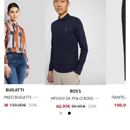
DIGEL
BUGATTI
S
ΠΑΝΤΕΛΟΝΙ ΚΟΣΤΟΥΜΙΟΥ DIGEL - 50
ΜΠΛΟΥΖΑ POLO BOSS - 404 ΜΠΛΕ
150,01€
169,50€
12%
61,60€
88,00€
95€
30%