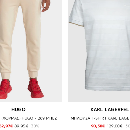
HUGO
KARL LAGERFEL
 (ΦΟΡΜΑΣ) HUGO - 269 ΜΠΕΖ
62,97€
89,95€
30%
90,30€
129,00€
3