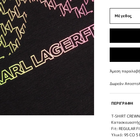
Άμεση παραλαβή 
Δωρεάν Αποστολ
ΠΕΡΙΓΡΑΦΗ
T-SHIRT CREWN
Κατασκευαστής
Fit: REGULAR F
Υλικό: 95 CO 5 