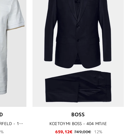
D
BOSS
ΜΠΛΟΥΖΑ T-SHIRT KARL LAGERFELD - 10 ΛΕΥΚΟ
ΚΟΣΤΟΥΜΙ BOSS - 404 ΜΠΛΕ
0%
659,12€
749,00€
12%