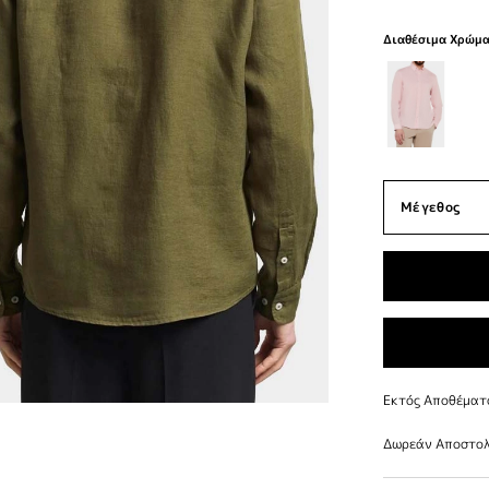
Διαθέσιμα Χρώμ
Εκτός Αποθέματ
Δωρεάν Αποστολ