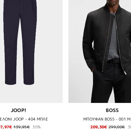
JOOP!
BOSS
ΕΛΟΝΙ JOOP - 404 ΜΠΛΕ
ΜΠΟΥΦΑΝ BOSS - 001 
97,97€
139,95€
30%
209,30€
299,00€
3