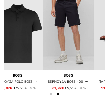
OSS
BOSS SHOES
BOSS
ΒΕΡΜΟΥΔΑ BOSS - 001 ΜΑΥΡΟ
ΠΑΠΟΥΤΣΙΑ BOSS SHOES - COGNAC
9,95€
30%
111,30€
159,00€
30%
109,95