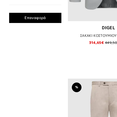
58
54
79€
79€
27
€79.00
€216.00
€352.00
55
28
62
29
DIGEL
ΓΚΡΙ
60
ΛΕΥΚΟ
ΣΑΚΑΚΙ ΚΟΣΤΟΥΜΙΟΥ 
31
ΜΑΥΡΟ
314,65€
449,5
33
ΜΠΕΖ
106
ΜΠΛΕ
102
ΠΡΑΣΙΝΟ
98
ΤΑΜΠΑ
64
24
%
25
66