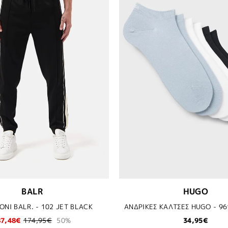
BALR
HUGO
ΝΙ BALR. - 102 JET BLACK
87,48€
174,95€
50%
34,95€