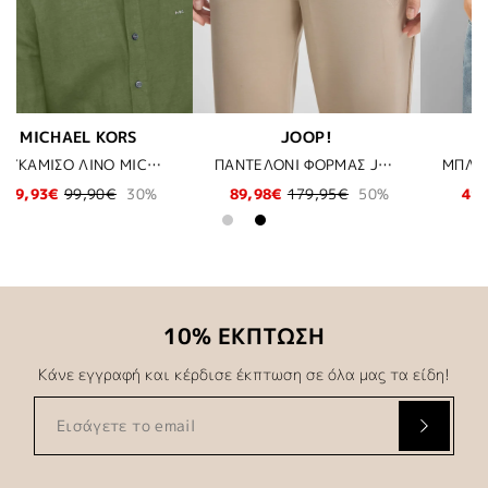
BUGATTI
KARL LAGERFELD
ΠΑΝΤΕΛΟΝΙ ΦΟΡΜΑΣ JOOP! - 231 ΜΠΕΖ
ΜΠΛΟΥΖΑ BUGATTI - 10 ΛΕΥΚΟ
ΠΑΠΟΥΤΣΙΑ KARL LAGERFELD - 000 
50%
41,30€
59,00€
30%
89,60€
128,00€
30
10% ΕΚΠΤΩΣΗ
Κάνε εγγραφή και κέρδισε έκπτωση σε όλα μας τα είδη!