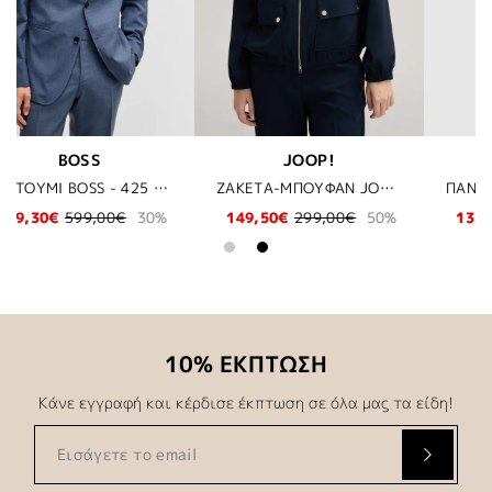
P!
MICHAEL KORS
BOSS
ΖΑΚΕΤΑ-ΜΠΟΥΦΑΝ JOOP! - 405 ΜΠΛΕ
ΠΑΝΤΕΛΟΝΙ ΚΟΣΤΟΥΜΙΟΥ MICHAEL KORS - 300 GREEN
9,00€
50%
132,30€
189,00€
30%
69,97€
99,95€
10% ΕΚΠΤΩΣΗ
Κάνε εγγραφή και κέρδισε έκπτωση σε όλα μας τα είδη!