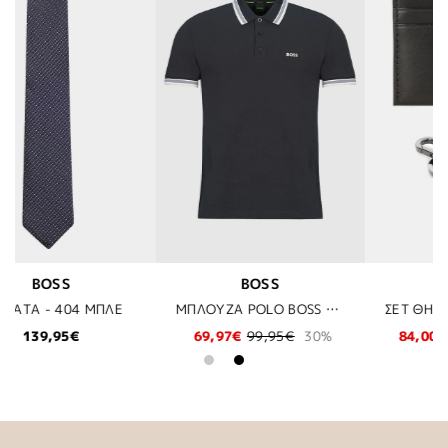
S
BOSS
BOSS
ΜΠΛΟΥΖΑ POLO BOSS - 426 DENIM
ΣΕΤ ΘΗΚΗ ΚΑΡΤΩΝ ΚΑΙ ΜΠΡΕΛΟΚ BOSS - 001 ΜΑΥΡΟ
95€
30%
84,00€
120,00€
30%
97,97€
139,95€