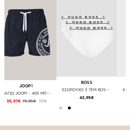
SS
BOSS
JOOP!
ΕΣΩΡΟΥΧO 3 TEM BOSS - 100 ΛΕΥΚΟ
ΚΑΛΤΣΕΣ BOSS - 012 ΓΚΡΙ
95€
9,95€
69,90€